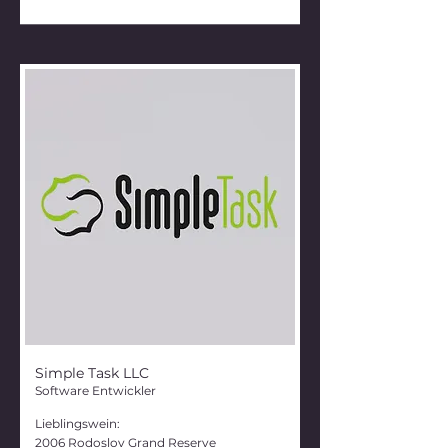
Simple Task LLC
Software Entwickler
Lieblingswein:
2006 Rodoslov Grand Reserve