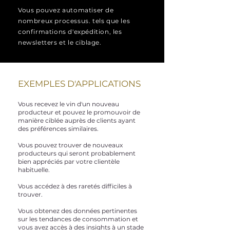
Vous pouvez automatiser de
nombreux processus. tels que les
confirmations d'expédition, les
newsletters et le ciblage.
EXEMPLES D'APPLICATIONS
Vous recevez le vin d'un nouveau
producteur et pouvez le promouvoir de
manière ciblée auprès de clients ayant
des préférences similaires.
Vous pouvez trouver de nouveaux
producteurs qui seront probablement
bien appréciés par votre clientèle
habituelle.
Vous accédez à des raretés difficiles à
trouver.
Vous obtenez des données pertinentes
sur les tendances de consommation et
vous avez accès à des insights à un stade