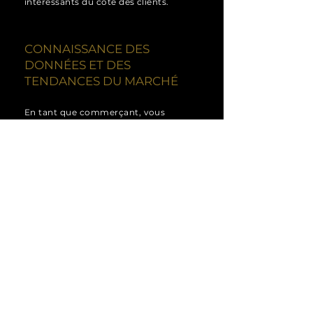
intéressants du côté des clients.
CONNAISSANCE DES
DONNÉES ET DES
TENDANCES DU MARCHÉ
En tant que commerçant, vous
bénéficiez d'un forfait mensuel.
Contactez-nous pour une offre
personnalisée et découvrez comment
vous pouvez également augmenter
vos ventes.
En savoir plus