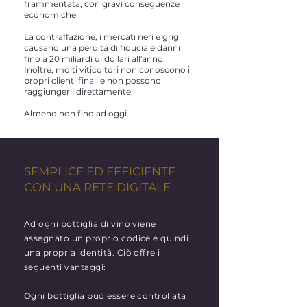
frammentata, con gravi conseguenze
economiche.
La contraffazione, i mercati neri e grigi
causano una perdita di fiducia e danni
fino a 20 miliardi di dollari all'anno.
Inoltre, molti viticoltori non conoscono i
propri clienti finali e non possono
raggiungerli direttamente.
Almeno non fino ad oggi.
SEMPLICE ED EFFICIENTE
CON UNA RETE DIGITALE
Ad ogni bottiglia di vino viene
assegnato un proprio codice e quindi
una propria identità. Ciò offre i
seguenti vantaggi:
Ogni bottiglia può essere controllata