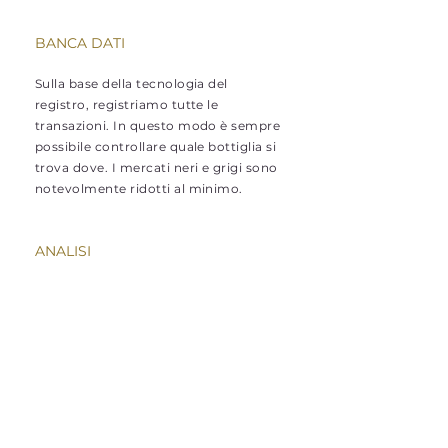
BANCA DATI
Sulla base della tecnologia del
registro, registriamo tutte le
transazioni. In questo modo è sempre
possibile controllare quale bottiglia si
trova dove. I mercati neri e grigi sono
notevolmente ridotti al minimo.
ANALISI
Con l'aiuto dell'intelligenza artificiale,
viticoltori e produttori ricevono
importanti informazioni sulle
tendenze del mercato, le preferenze
dei loro gruppi target e suggerimenti
dalla coltivazione all'invecchiamento
del vino. (Introduzione prevista dal
2023).