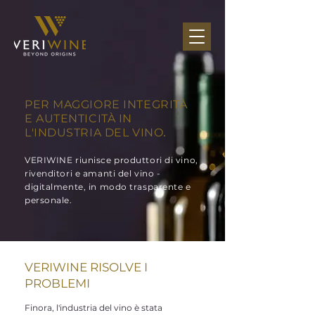
PER MAGGIORE INTEGRITÀ
E AUTENTICITÀ IN
.
L'INDUSTRIA DEL VINO
VERIWINE riunisce produttori di vino,
rivenditori e amanti del vino -
digitalmente, in modo trasparente e
personale.
VERIWINE RISOLVE I
PROBLEMI
Finora, l'industria del vino è stata