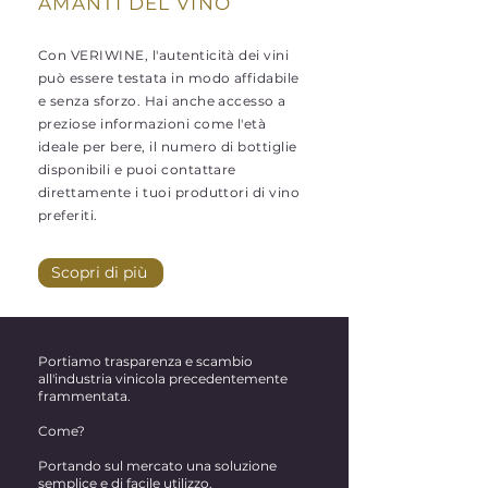
AMANTI DEL VINO
Con VERIWINE, l'autenticità dei vini
può essere testata in modo affidabile
e senza sforzo. Hai anche accesso a
preziose informazioni come l'età
ideale per bere, il numero di bottiglie
disponibili e puoi contattare
direttamente i tuoi produttori di vino
preferiti.
Scopri di più
Portiamo trasparenza e scambio
all'industria vinicola precedentemente
frammentata.
Come?
Portando sul mercato una soluzione
semplice e di facile utilizzo.