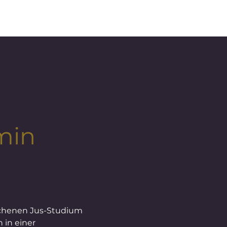
min
a
chenen Jus-Studium 
 in einer 