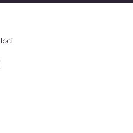
loci
i
o