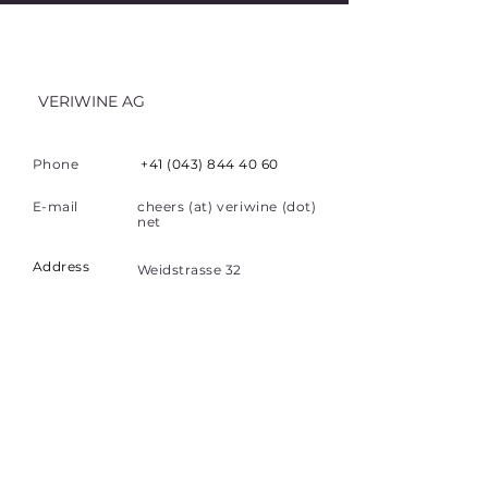
VERIWINE AG
Phone
+41 (043) 844 40 60
E-mail
cheers (at) veriwine (dot)
net
Address
Weidstrasse 32
8808 Pfaffikon
Switzerland
Quick Links