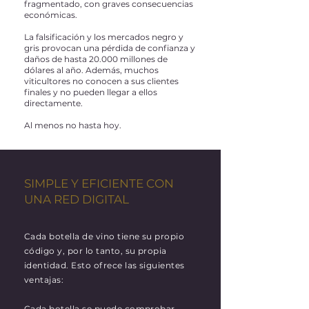
fragmentado, con graves consecuencias
económicas.
La falsificación y los mercados negro y
gris provocan una pérdida de confianza y
daños de hasta 20.000 millones de
dólares al año. Además, muchos
viticultores no conocen a sus clientes
finales y no pueden llegar a ellos
directamente.
Al menos no hasta hoy.
SIMPLE Y EFICIENTE CON
UNA RED DIGITAL
Cada botella de vino tiene su propio
código y, por lo tanto, su propia
identidad. Esto ofrece las siguientes
ventajas:
Cada botella se puede comprobar