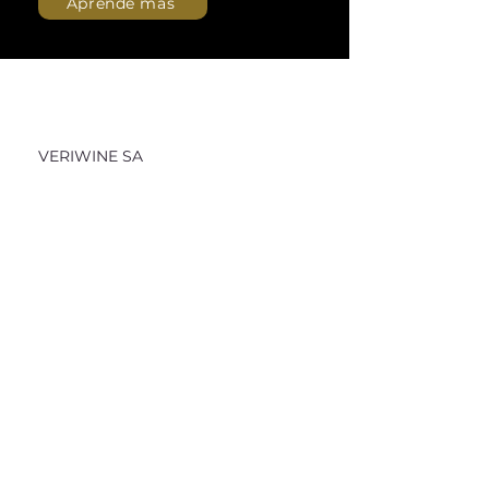
Aprende más
VERIWINE SA
Teléfono
+41 (043) 844 40 60
Correo
cheers (at) veriwine (dot)
net
electrónico
Dirección
Weidstraße 32
8808 Pfaffikon
Suiza