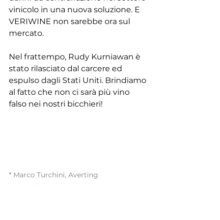
vinicolo in una nuova soluzione. E 
VERIWINE non sarebbe ora sul 
mercato. 
Nel frattempo, Rudy Kurniawan è 
stato rilasciato dal carcere ed 
espulso dagli Stati Uniti. Brindiamo 
al fatto che non ci sarà più vino 
falso nei nostri bicchieri!
* Marco Turchini, Averting 
counterfeiting in the wine industry: a 
supply chain-based framework, 
Università degli Studi di Firenze,  