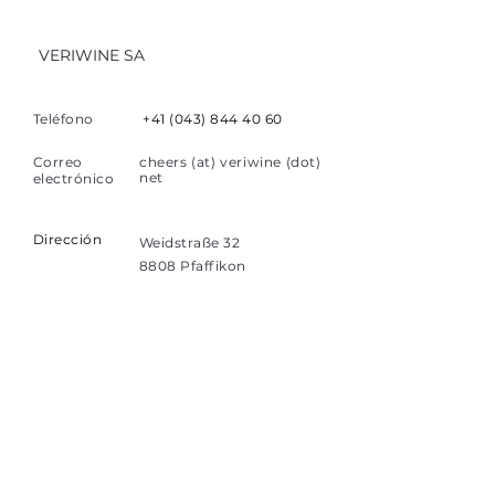
VERIWINE SA
Teléfono
+41 (043) 844 40 60
Correo
cheers (at) veriwine (dot)
net
electrónico
Dirección
Weidstraße 32
8808 Pfaffikon
Suiza
Elaces Rápidos
Hogar